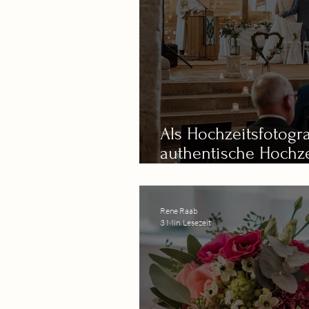
Als Hochzeitsfotogra
authentische Hochze
ins Remstal
Rene Raab
3 Min. Lesezeit