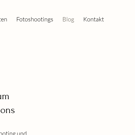
ten
Fotoshootings
Blog
Kontakt
 um
ions
ooting und