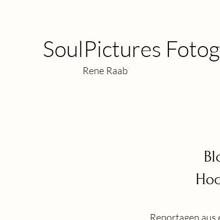
SoulPictures Fotog
​Rene Raab
Bl
Hoc
Reportagen aus 