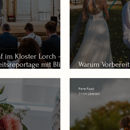
f im Kloster Lorch –
itsreportage mit Blick
Warum Vorbereit
Basis für echte 
Rene Raab
2 Min. Lesezeit