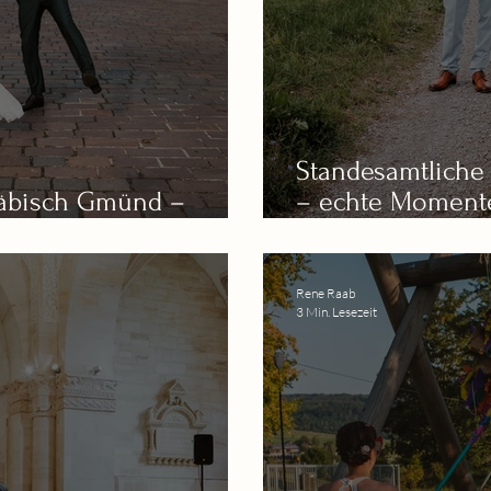
Standesamtliche
wäbisch Gmünd –
– echte Moment
ots für echte Momente
Weitblick
Rene Raab
3 Min. Lesezeit