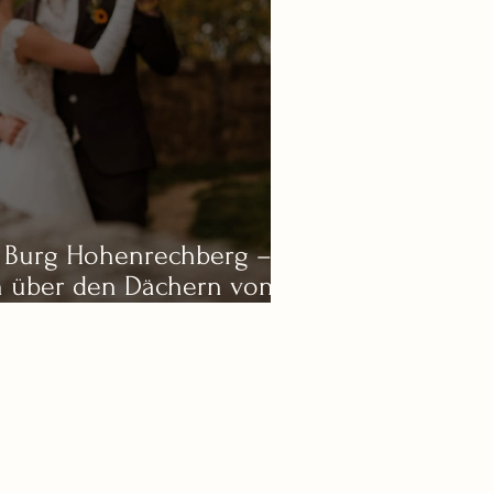
r Burg Hohenrechberg –
 über den Dächern von
ünd