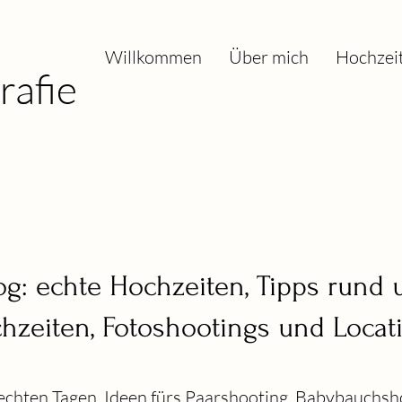
Willkommen
Über mich
Hochzei
rafie
og: echte Hochzeiten, Tipps rund
hzeiten, Fotoshootings und Locat
echten Tagen, Ideen fürs Paarshooting, Babybauchsh