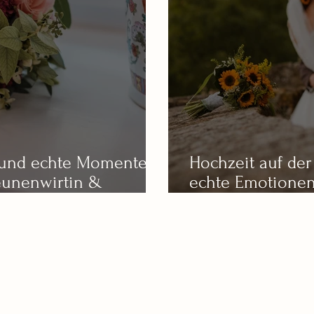
e und echte Momente –
Hochzeit auf de
eunenwirtin &
echte Emotionen
Schwäbisch Gm